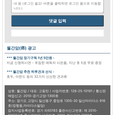
댓글 입력
월간암(癌) 광고
*** 월간암 정기구독 1년 5만원 -
지금 신청하시면 - 푸짐한 애독자 사은품, 지난 호 5권 무료 증정
*** 월간암 추천 하루견과 선식 -
호두, 아몬드 등의 32가지 신선한 견과류
상호: 월간암 / 대표: 고동탄 / 사업자번호: 128-25-10191 / 통신판
매업신고: 2010-경기고양-1300호
주소: 경기도 고양시 일산동구 중앙로 1305-30 일산마이다스 916
호(장항동,마이다스빌딩)
잡지사업등록번호: 경기 라50183 출판사신고번호: 제 2010-