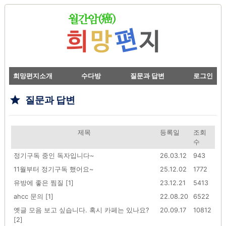
희망편지소개
수다방
질문과 답변
로그인
grade
질문과 답변
제목
등록일
조회
수
정기구독 중인 독자입니다~
26.03.12
943
11월부터 정기구독 했어요~
25.12.02
1772
유방에 좋은 찜질 [1]
23.12.21
5413
ahcc 문의 [1]
22.08.20
6522
옛글 모음 보고 싶습니다. 혹시 카페는 있나요?
20.09.17
10812
[2]