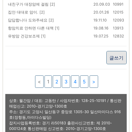
내친구가 대장암에 걸림 [2]
20.09.03
10991
집안 대대로 암이. [2]
20.01.26
12015
답답합니다 도와주세요 [2]
19.11.10
12093
항암치료 안하면 다른 대책 [1]
19.08.16
13913
유방암 건강보조제 [1]
19.07.25
12832
글쓰기
<
1
2
3
4
5
>
상호: 월간암 / 대표: 고동탄 / 사업자번호: 128-25-10191 / 통신판
매업신고: 2010-경기고양-1300호
주소: 경기도 고양시 일산동구 중앙로 1305-30 일산마이다스 916
호(장항동,마이다스빌딩)
잡지사업등록번호: 경기 라50183 출판사신고번호: 제 2010-
000124호 통신판매업 신고번호: 2010-경기고양-1300호