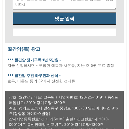
댓글 입력
월간암(癌) 광고
*** 월간암 정기구독 1년 5만원 -
지금 신청하시면 - 푸짐한 애독자 사은품, 지난 호 5권 무료 증정
*** 월간암 추천 하루견과 선식 -
호두, 아몬드 등의 32가지 신선한 견과류
상호: 월간암 / 대표: 고동탄 / 사업자번호: 128-25-10191 / 통신판
매업신고: 2010-경기고양-1300호
주소: 경기도 고양시 일산동구 중앙로 1305-30 일산마이다스 916
호(장항동,마이다스빌딩)
잡지사업등록번호: 경기 라50183 출판사신고번호: 제 2010-
000124호 통신판매업 신고번호: 2010-경기고양-1300호