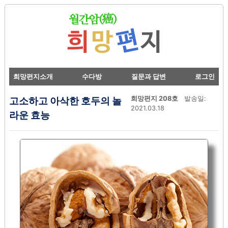
희망편지소개
수다방
질문과 답변
로그인
고소하고 아삭한 호두의 놀
희망편지 208호
발송일:
2021.03.18
라운 효능