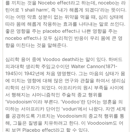
를 끼치는 것을 Nocebo effect라고 하는데, nocebo는 라
틴어로 'l shall harm', 즉 '내가 해롭게 되겠다'라는 뜻이다.
이는 어떤 약효 성분이 없는 위약을 먹을 때, 심리 상태에
따라 몸에 해롭게 작용하는 효과를 나타내는 말로 쓰인다.
좋은 영향을 주는 placebo effect나 나쁜 영향을 주는
nocebo effect나 모두 심리적인 반응이 우리 몸에 큰 영
향을 미친다는 것을 말해준다.
심리학 용어 중에 Voodoo death라는 말이 있다. 하버드
의과대학 생리학 주임교수이던 Walter Cannon(1871-
1945)이 1942년에 처음 명명했다. 그는 마음의 상태가 몸
에 미치는 영향에 대해 많은 연구와 관찰을 하여서 생리심
리학의 선구자가 되었다. 아프리카의 원시 부족들 사이에
서 행해지는 샤머니즘적인 주술적 종교 행위를
'Voodooism'이라 부른다. 'Voodoo'란 단어는 영혼을 의
미하는 서아프리카 단어인 'vodun'에서 나왔다. 자연 세계
를 공경하도록 가르치는 Voodooism의 종교적 행위를 통
해, 그들은 질병을 치유하려고 한다. 이 Voodooism도 어
찌 보면 Placebo effect라고 할 수 있다.